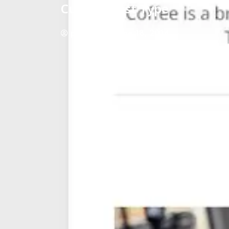
Custom Post Type
phraisohn
June 18, 2014