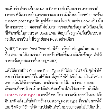
จะเห็นว่า ถ้าเราเขียนลงแบบ Post ปกติ มันจะยาก เพราะเรามี
Fields ที่ต้องการเก็บเฉพาะเจาะจงมาก ดังนั้นผมก็เลยทำการสร้าง
custom post type ขึ้นมาใช้งานเอง โดยเรียนกว่า Book ครับ นั่น
ก็หมายความว่า ต่อจากนี้ต่อไปเวลาเราจะเพิ่มข้อมูลหนังสือลงเว็บ
ก็ให้มาเพิ่มในส่วนของ Book แทน ข้อมูลก็จะถูกจัดเก็บเป็นระบบ
ระเบียบมากขึ้น ไม่ใช่ถูกยัดลง Post อย่างเดียว
[skill2]Custom Post Type ช่วยให้การจัดเก็บข้อมูลมีระบบมาก
ขึ้น สามารถใช้งานร่วมกับการสร้างฟิลด์ขึ้นมาจัดเก็บข้อมูล ทำให้
การลงข้อมูลสะดวกขึ้นมาก[/skill2]
แล้ววิธีการสร้าง Custom Post Type ทำได้อย่างไร? จริงๆก็ทำได้
หลายวิธีครับ แต่วิธีที่ผมใช้บ่อยที่สุดก็คือใช้ปลักอินมาเป็นตัวช่วย
เพราะมันได้รับการพัฒนามาดีเวอร์มาก ใช้งานง่ายมาก และ
อัพเดทเรื่อยๆด้วย เป็นปลักอินที่ผมต้องมีติดไว้เลยครับ นั่นก็คือ
Custom Post Type UI
การใช้งานก็ง่ายมากครับ ดาวน์โหลดปลัก
อินมาติดตั้ง แล้วก็คลิกสร้าง Custom Post Type ที่เราต้องการได้
เลย ซึ่งเดี๋ยววิธีการใช้งานปลักอินตัวนี้ ผมจะยกยอดไปไว้เขียนใน