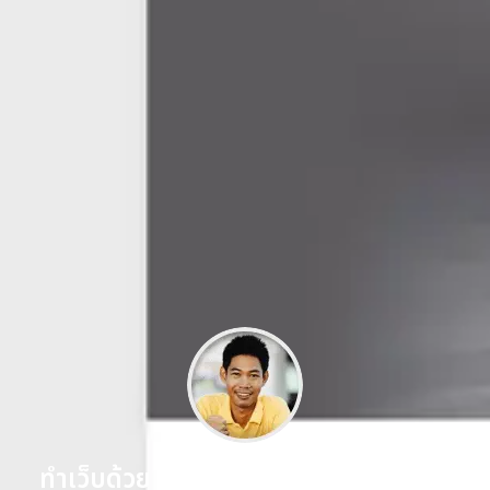
ทำเว็บด้วย WordPress แบบเซียนด้วย