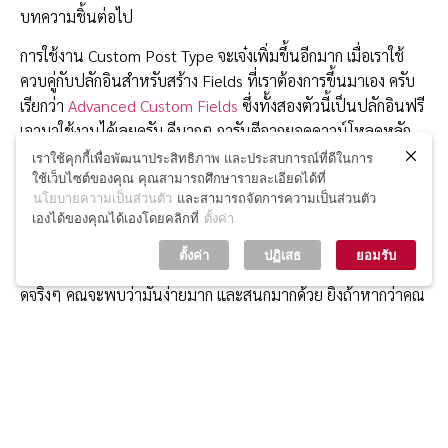
บทความชิ้นต่อไป
การใช้งาน Custom Post Type จะเจ๋งเพิ่มขึ้นอีกมาก เมื่อเราใช้
ควบคู่กับปลักอินสำหรับสร้าง Fields ที่เราต้องการขึ้นมาเอง ครับ
เรียกว่า
Advanced Custom Fields
ซึ่งทั้งสองตัวนี้เป็นปลักอินฟรี
เอามาใช้งานได้เลยครับ ดีมากๆ การันตีจากยอดดาวน์โหลดหลัก
แสนหลักล้าน
เราใช้คุกกี้เพื่อพัฒนาประสิทธิภาพ และประสบการณ์ที่ดีในการ
ใช้เว็บไซต์ของคุณ คุณสามารถศึกษารายละเอียดได้ที่
นี่แหล่ะครับ คือความสามารถของ WordPress ที่มันทำให้คำว่า
นโยบายความเป็นส่วนตัว
และสามารถจัดการความเป็นส่วนตัว
WordPress เป็นได้มากกว่าคำว่าทำเว็บ Blog เพราะเราสามารถ
เองได้ของคุณได้เองโดยคลิกที่
ตั้งค่า
เรามาต่อเติมและรองรับความต้องการของเราได้อย่างไม่รู้จบเลย
ตั้งค่า
ปฏิเสธ
ยอมรับ
แถมการทำก็ไม่ได้ยากเย็นอะไรเลยครับ ลองศึกษาดูและลองใช้งาน
ดูจริงๆ คุณจะพบว่ามันง่ายมาก และสนุกมากด้วย ยิ่งถ้าหากว่าคุณ
เป็นนักพัฒนาเว็บด้วยละก็ การรู้จัก Custom Post Type จะช่วยให้
ชีวิตคุณแฮปปี้ขึ้นเยอะครับ แล้วเจอกันใหม่ในบทความหน้าครับ
สวัสดีค้าบ