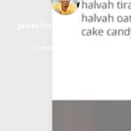
James Portfolio Web Design
Concept
phraisohn
April 6, 2014