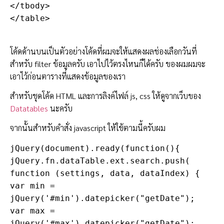
</tbody>

</table>

โค้ดด้านบนเป็นตัวอย่างโค้ดที่ผมจะให้แสดงผลช่องเลือกวันที่
สำหรับ filter ข้อมูลครับ เอาไปไว้ตรงไหนก็ได้ครับ ของผมผมจะ
เอาไว้ก่อนตารางที่แสดงข้อมูลของเรา
สำหรับชุดโค้ด HTML และการลิงค์ไฟล์ js, css ให้ดูจากเว็บของ
Datatables
นะครับ
จากนั้นสำหรับคำสั่ง javascript ให้ใช้ตามนี้ครับผม
jQuery(document).ready(function(){

jQuery.fn.dataTable.ext.search.push(

function (settings, data, dataIndex) {

var min = 
jQuery('#min').datepicker("getDate");

var max = 
jQuery('#max').datepicker("getDate");
