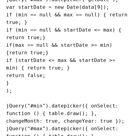
var startDate = new Date(data[9]);

if (min == null && max == null) { return 
true; }

if (min == null && startDate <= max) { 
return true;}

if(max == null && startDate >= min) 
{return true;}

if (startDate <= max && startDate >= 
min) { return true; }

return false;

}

);

jQuery("#min").datepicker({ onSelect: 
function () { table.draw(); }, 
changeMonth: true, changeYear: true });

jQuery("#max").datepicker({ onSelect: 