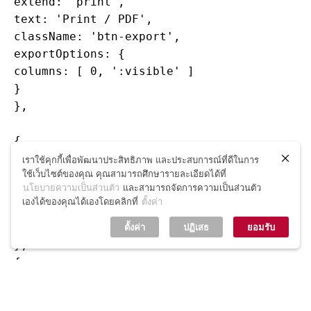
extend: 'print',

text: 'Print / PDF',

className: 'btn-export',

exportOptions: {

columns: [ 0, ':visible' ]

}

},

{

extend: 'csvHtml5',

เราใช้คุกกี้เพื่อพัฒนาประสิทธิภาพ และประสบการณ์ที่ดีในการ
ใช้เว็บไซต์ของคุณ คุณสามารถศึกษารายละเอียดได้ที่
className: 'btn-export',

นโยบายความเป็นส่วนตัว
และสามารถจัดการความเป็นส่วนตัว
exportOptions: {

เองได้ของคุณได้เองโดยคลิกที่
ตั้งค่า
columns: [ 0, ':visible' ]

}

ตั้งค่า
ปฏิเสธ
ยอมรับ
},

{

extend: 'excelHtml5',

className: 'btn-export',
