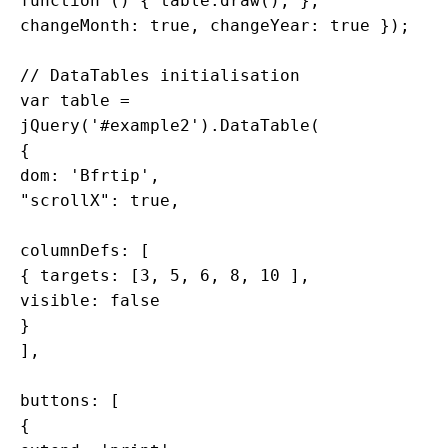
function () { table.draw(); }, 
changeMonth: true, changeYear: true });

// DataTables initialisation

var table = 
jQuery('#example2').DataTable(

{

dom: 'Bfrtip',

"scrollX": true,

columnDefs: [

{ targets: [3, 5, 6, 8, 10 ],

visible: false

}

],

buttons: [

{
