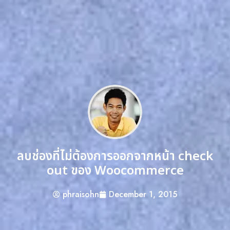
ลบช่องที่ไม่ต้องการออกจากหน้า check
out ของ Woocommerce
phraisohn
December 1, 2015