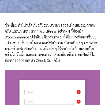
ช่วงนี้ผมทำโปรเจ็คเกี่ยวกับระบบขายของออนไลน์เยอะมากเลย
ครับ และแน่นอน สาวก WordPress อย่างผม ก็ต้องนำ
Woocommerce ปลักอินอภิมหาเทพ มาใช้ในการพัฒนาเว็บอยู่
แล้วแหละครับ และในแต่ละครั้งที่ทำงาน มันจะมี Requirement
บางอย่างเพิ่มเติมเข้ามา ผมก็จะจดๆ ไว้ว่ามีอะไรบ้างและแก้ไข
อย่างไร วันนี้ผมเลยอยากจะมานำเสนอเกี่ยวกับการลบฟิลด์ที่ไม่
ต้องการออกจากหน้า Check Out ครับ